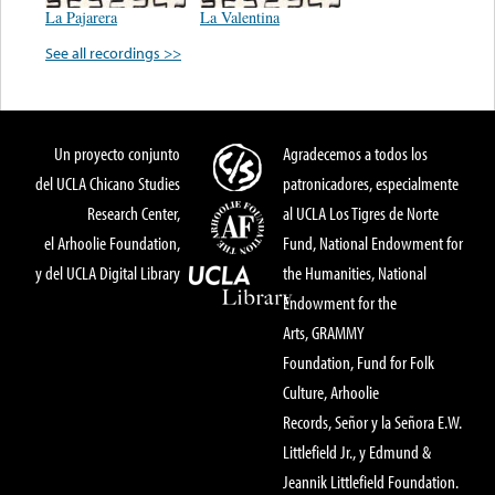
La Pajarera
La Valentina
See all recordings >>
Un proyecto conjunto
Agradecemos a todos los
del UCLA Chicano Studies
patronicadores, especialmente
Research Center,
al UCLA Los Tigres de Norte
el Arhoolie Foundation,
Fund, National Endowment for
y del UCLA Digital Library
the Humanities, National
Endowment for the
Arts, GRAMMY
Foundation, Fund for Folk
Culture, Arhoolie
Records, Señor y la Señora E.W.
Littlefield Jr., y Edmund &
Jeannik Littlefield Foundation.