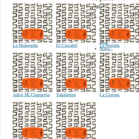
interesar...
Martinez,
Felipe
Performance
Music Co.
BMI
La Malagueña
El Cascabel
La Norteña
Matus -
Rodriguez
Carleton -
Dixon
Abreu -
Oliverira
Adios Mi Chaparrita
Yukalpeten
La Llorona