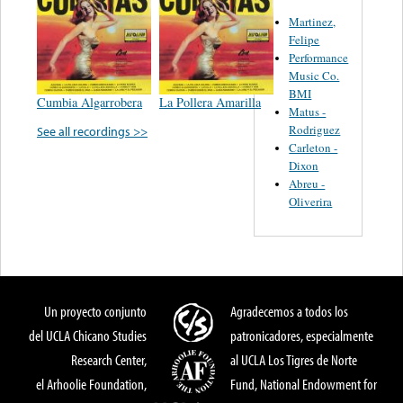
Martinez,
Felipe
Performance
Music Co.
BMI
Cumbia Algarrobera
La Pollera Amarilla
Matus -
Rodriguez
See all recordings >>
Carleton -
Dixon
Abreu -
Oliverira
Un proyecto conjunto
Agradecemos a todos los
del UCLA Chicano Studies
patronicadores, especialmente
Research Center,
al UCLA Los Tigres de Norte
el Arhoolie Foundation,
Fund, National Endowment for