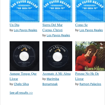
Un Dia
Sierra Del Mar
Como Se
by
Los Pavos Reales
Corpus Christi
by
Los Pavos Reales
by
Los Pavos Reales
Aunque Tengas Que
Asomate A Mi Alma
Porque No He De
Llorar
by
Marimba
Llorar
by
Chelo Silva
Bonampak
by
Ramon Palacios
See all results >>