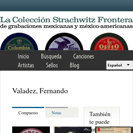
Skip to main content
Inicio
Búsqueda
Canciones
Artistas
Sellos
Blog
Español
Valadez, Fernando
También
Compuesto
Notas
te puede
interesar...