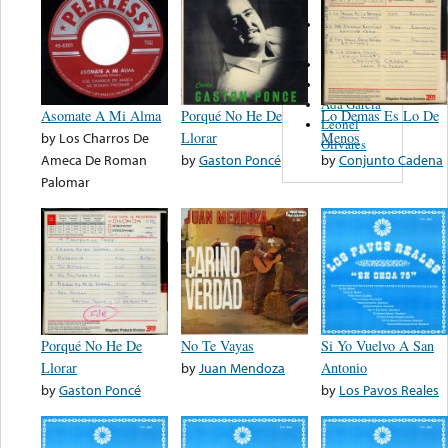
Los
Canarios
Los Farias
Lalo Salinas
Ada Garcia
Asomate A Mi Alma
Porqué No He De
Lo Demas Es Lo De
Leonel
by
Los Charros De
Llorar
Menos
Olivares
Ameca De Roman
by
Gaston Poncé
by
Conjunto Cadena
Palomar
Porqué No He De
No Te Vayas
Si Yo Vuelvo A San
Llorar
by
Juan Mendoza
Antonio
by
Gaston Poncé
by
Los Pavos Reales