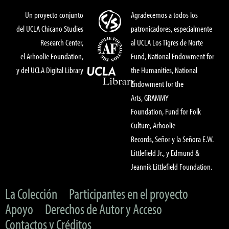
Un proyecto conjunto
Agradecemos a todos los
del UCLA Chicano Studies
patronicadores, especialmente
Research Center,
al UCLA Los Tigres de Norte
el Arhoolie Foundation,
Fund, National Endowment for
y del UCLA Digital Library
the Humanities, National
Endowment for the
Arts, GRAMMY
Foundation, Fund for Folk
Culture, Arhoolie
Records, Señor y la Señora E.W.
Littlefield Jr., y Edmund &
Jeannik Littlefield Foundation.
La Colección
Participantes en el proyecto
Apoyo
Derechos de Autor y Acceso
Contactos y Créditos