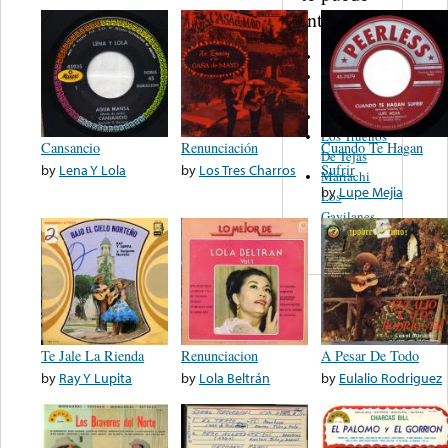
interesar...
Pepe Luis
Luis
Gonzales
Las Isabeles
Los Truenos
Cansancio
Renunciación
Cuando Te Hagan
De Tejas
by
Lena Y Lola
by
Los Tres Charros
Sufrir
Mariachi
by
Lupe Mejia
Los
Gavilanes
De Oakland
Te Jale La Rienda
Renunciacion
A Pesar De Todo
by
Ray Y Lupita
by
Lola Beltrán
by
Eulalio Rodriguez