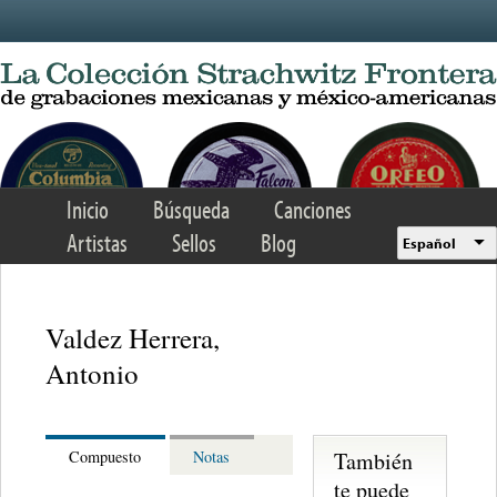
Skip to main content
Inicio
Búsqueda
Canciones
Artistas
Sellos
Blog
Español
Valdez Herrera,
Antonio
También
Compuesto
Notas
te puede