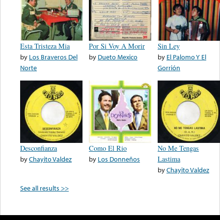
Esta Tristeza Mia
Por Si Voy A Morir
Sin Ley
by
Los Braveros Del
by
Dueto Mexico
by
El Palomo Y El
Norte
Gorrión
Desconfianza
Como El Rio
No Me Tengas
by
Chayito Valdez
by
Los Donneños
Lastima
by
Chayito Valdez
See all results >>