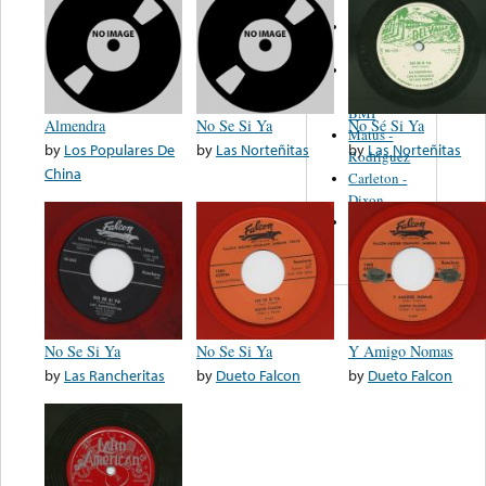
Martinez,
Felipe
Performance
Music Co.
BMI
Almendra
No Se Si Ya
No Sé Si Ya
Matus -
by
Los Populares De
by
Las Norteñitas
by
Las Norteñitas
Rodriguez
China
Carleton -
Dixon
Abreu -
Oliverira
No Se Si Ya
No Se Si Ya
Y Amigo Nomas
by
Las Rancheritas
by
Dueto Falcon
by
Dueto Falcon