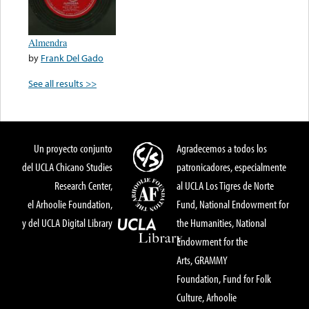
Almendra
by
Frank Del Gado
See all results >>
Un proyecto conjunto
Agradecemos a todos los
del UCLA Chicano Studies
patronicadores, especialmente
Research Center,
al UCLA Los Tigres de Norte
el Arhoolie Foundation,
Fund, National Endowment for
y del UCLA Digital Library
the Humanities, National
Endowment for the
Arts, GRAMMY
Foundation, Fund for Folk
Culture, Arhoolie