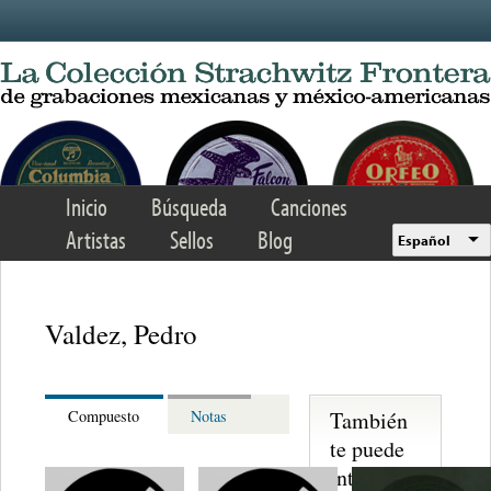
Skip to main content
Inicio
Búsqueda
Canciones
Artistas
Sellos
Blog
Español
Valdez, Pedro
También
Compuesto
Notas
te puede
interesar...