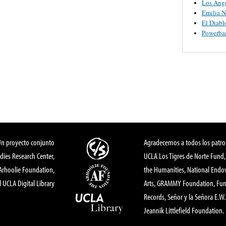
Los Ange
Emilia N
El Diabl
Powerba
Un proyecto conjunto
Agradecemos a todos los patro
dies Research Center,
UCLA Los Tigres de Norte Fund
 Arhoolie Foundation,
the Humanities, National End
l UCLA Digital Library
Arts, GRAMMY Foundation, Fund
Records, Señor y la Señora E.W. 
Jeannik Littlefield Foundation.