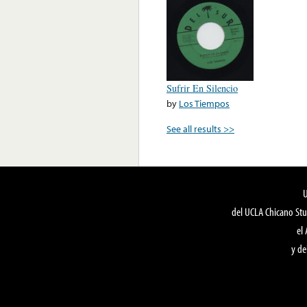
Sufrir En Silencio
by
Los Tiempos
See all results >>
del UCLA Chicano Stu
el
y de