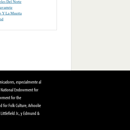
les Del Norte
avarrete
o Y La Muerta
nd
nicadores, especialmente al
, National Endowment for
owment for the
 for Folk Culture, Arhoolie
Littlefield Jr., y Edmund &