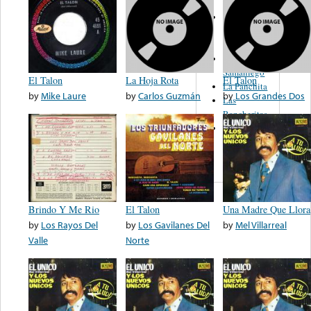
Los
Guaracheros
De Oriente
Enrique
Samaniego
El Talon
La Hoja Rota
El Talon
La Panchita
by
Mike Laure
by
Carlos Guzmán
by
Los Grandes Dos
Las
Rancheritas
Los Cuatro
Hermanos
Silva
Brindo Y Me Rio
El Talon
Una Madre Que Llora
by
Los Rayos Del
by
Los Gavilanes Del
by
Mel Villarreal
Valle
Norte