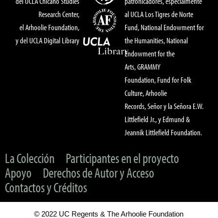
del UCLA Chicano Studies
patronicadores, especialmente
Research Center,
al UCLA Los Tigres de Norte
el Arhoolie Foundation,
Fund, National Endowment for
y del UCLA Digital Library
the Humanities, National
Endowment for the
Arts, GRAMMY
Foundation, Fund for Folk
Culture, Arhoolie
Records, Señor y la Señora E.W.
Littlefield Jr., y Edmund &
Jeannik Littlefield Foundation.
La Colección
Participantes en el proyecto
Apoyo
Derechos de Autor y Acceso
Contactos y Créditos
© 2022 UC Regents & The Arhoolie Foundation