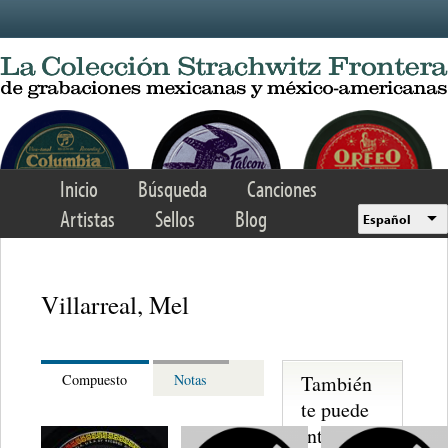
Skip to main content
Inicio
Búsqueda
Canciones
Artistas
Sellos
Blog
Español
Villarreal, Mel
También
Compuesto
Notas
te puede
interesar...