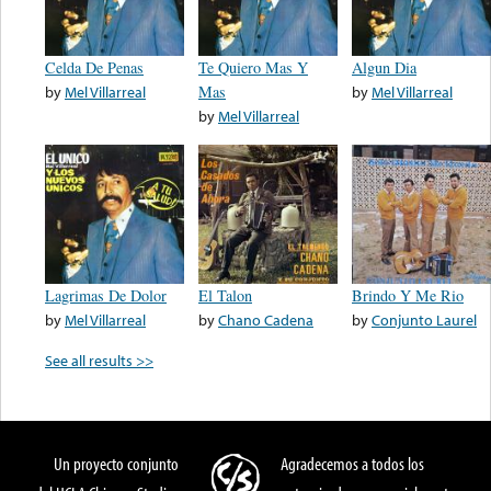
Celda De Penas
Te Quiero Mas Y
Algun Dia
by
Mel Villarreal
Mas
by
Mel Villarreal
by
Mel Villarreal
Lagrimas De Dolor
El Talon
Brindo Y Me Rio
by
Mel Villarreal
by
Chano Cadena
by
Conjunto Laurel
See all results >>
Un proyecto conjunto
Agradecemos a todos los