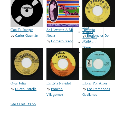
Martinez,
Felipe
Performance
Music Co.
BMI
Con Tu Imagen
Se Llevaron A Mi
Divorcio
Matus -
by
Carlos Guzmán
Novia
by
Regionales Del
Rodriguez
by
Homero Prado
Norte
Carleton -
Dixon
Abreu -
Oliverira
Oyes Julia
En Esta Navidad
Llorar Por Amor
by
Dueto Estrella
by
Poncho
by
Los Tremendos
Villagomez
Gavilanes
See all results >>