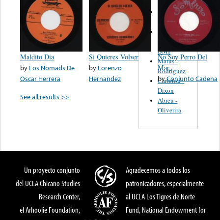
Martinez,
Felipe
Performance
Music Co.
BMI
Maldito Dia
Si Quieres Volver
No Soy Perro Del
Matus -
by
Los Nomads De
by
Lorenzo
Mar
Rodriguez
Oscar Herrera
Hernandez
by
Conjunto Cadena
Carleton -
Dixon
See all results >>
Abreu -
Oliverira
Un proyecto conjunto
Agradecemos a todos los
del UCLA Chicano Studies
patronicadores, especialmente
Research Center,
al UCLA Los Tigres de Norte
el Arhoolie Foundation,
Fund, National Endowment for