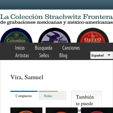
Skip to main content
Inicio
Búsqueda
Canciones
Artistas
Sellos
Blog
Español
Vira, Samuel
También
Compuesto
Notas
te puede
interesar...