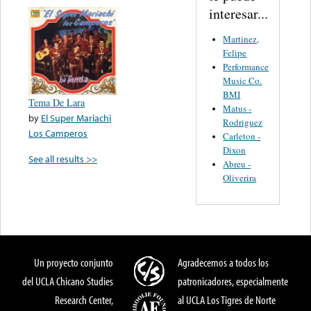
interesar...
Martinez,
Felipe
Performance
Music Co.
BMI
Tema De Lara
Matus -
by
El Super Mariachi
Rodriguez
Los Camperos
Carleton -
Dixon
See all results >>
Abreu -
Oliverira
Un proyecto conjunto
Agradecemos a todos los
del UCLA Chicano Studies
patronicadores, especialmente
Research Center,
al UCLA Los Tigres de Norte