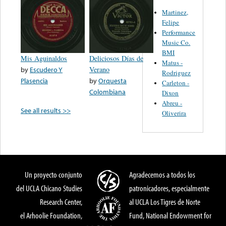
Martinez,
Felipe
Performance
Music Co.
BMI
Mis Aguinaldos
Deliciosos Días de
Matus -
by
Escudero Y
Verano
Rodriguez
Plasencia
by
Orquesta
Carleton -
Colombiana
Dixon
Abreu -
See all results >>
Oliverira
Un proyecto conjunto
Agradecemos a todos los
del UCLA Chicano Studies
patronicadores, especialmente
Research Center,
al UCLA Los Tigres de Norte
el Arhoolie Foundation,
Fund, National Endowment for