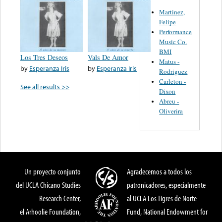
Martinez,
Felipe
Performance
Music Co.
BMI
Los Tres Deseos
Vals De Amor
Matus -
by
Esperanza Iris
by
Esperanza Iris
Rodriguez
Carleton -
See all results >>
Dixon
Abreu -
Oliverira
Un proyecto conjunto
Agradecemos a todos los
del UCLA Chicano Studies
patronicadores, especialmente
Research Center,
al UCLA Los Tigres de Norte
el Arhoolie Foundation,
Fund, National Endowment for