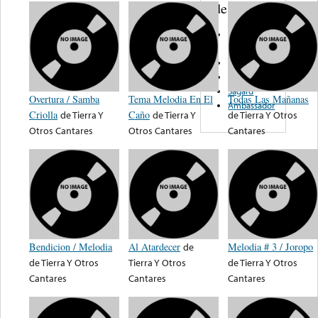
de nota ...
Artomax
Records
Mayra
Bart’s Barn
Sagard
Overtura / Samba
Tema Melodia En El
Todas Las Mañanas
Ambassador
Criolla
de
Tierra Y
Caño
de
Tierra Y
de
Tierra Y Otros
Otros Cantares
Otros Cantares
Cantares
Bendicion / Melodia
Al Atardecer
de
Melodia # 3 / Joropo
de
Tierra Y Otros
Tierra Y Otros
de
Tierra Y Otros
Cantares
Cantares
Cantares