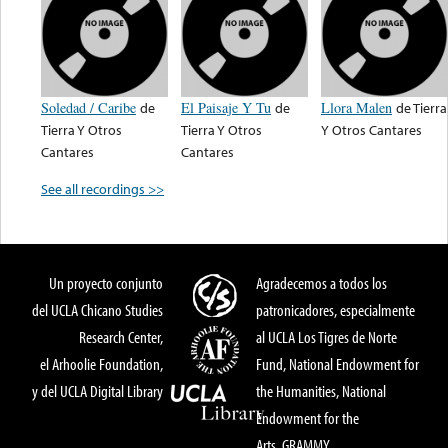
Soledad / Caribe
de
El Paisaje Y Tu
de
Llora Malen
de
Tierra
Tierra Y Otros
Tierra Y Otros
Y Otros Cantares
Cantares
Cantares
See all recordings >>
Un proyecto conjunto
Agradecemos a todos los
del UCLA Chicano Studies
patronicadores, especialmente
Research Center,
al UCLA Los Tigres de Norte
el Arhoolie Foundation,
Fund, National Endowment for
y del UCLA Digital Library
the Humanities, National
Endowment for the
Arts, GRAMMY