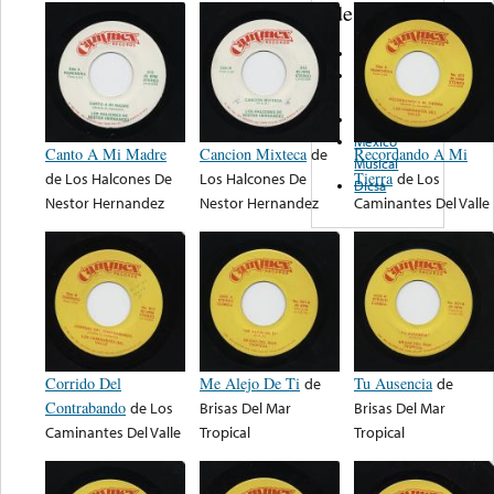
de nota ...
Sonido
Chacho
Records
Ranchero
Mexico
Canto A Mi Madre
Cancion Mixteca
de
Recordando A Mi
Musical
de
Los Halcones De
Los Halcones De
Tierra
de
Los
Dicsa
Nestor Hernandez
Nestor Hernandez
Caminantes Del Valle
Corrido Del
Me Alejo De Ti
de
Tu Ausencia
de
Contrabando
de
Los
Brisas Del Mar
Brisas Del Mar
Caminantes Del Valle
Tropical
Tropical