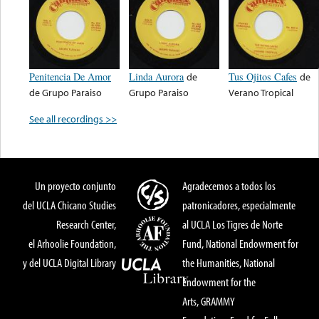
Penitencia De Amor
Linda Aurora
de
Tus Ojitos Cafes
de
de
Grupo Paraiso
Grupo Paraiso
Verano Tropical
See all recordings >>
Un proyecto conjunto
Agradecemos a todos los
del UCLA Chicano Studies
patronicadores, especialmente
Research Center,
al UCLA Los Tigres de Norte
el Arhoolie Foundation,
Fund, National Endowment for
y del UCLA Digital Library
the Humanities, National
Endowment for the
Arts, GRAMMY