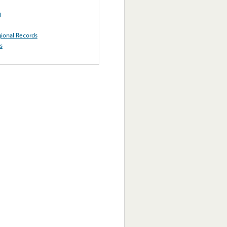
l
gional Records
s