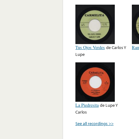
Tus Ojos Verdes
de
Carlos Y
Ram
Lupe
La Piedresita
de
Lupe Y
Carlos
See all recordings >>