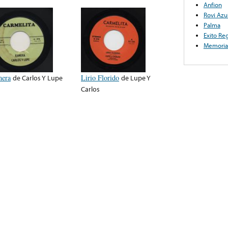
Anfion
Rovi Azu
Palma
Exito Re
Memoria
era
de
Carlos Y Lupe
Lirio Florido
de
Lupe Y
Carlos