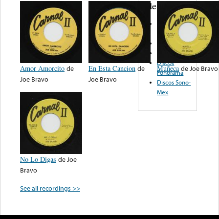
de nota ...
IM Discos &
Cassettes
LM
Caliente
Discos
Amor Amorcito
de
En Esta Cancion
de
Muñeca
de
Joe Bravo
Fonorama
Joe Bravo
Joe Bravo
Discos Sono-
Mex
No Lo Digas
de
Joe
Bravo
See all recordings >>