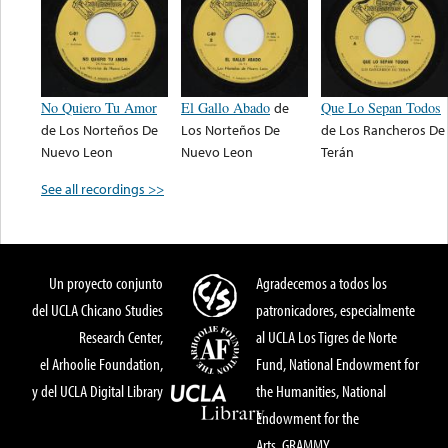
No Quiero Tu Amor
El Gallo Abado
de
Que Lo Sepan Todos
de
Los Norteños De
Los Norteños De
de
Los Rancheros De
Nuevo Leon
Nuevo Leon
Terán
See all recordings >>
Un proyecto conjunto
Agradecemos a todos los
del UCLA Chicano Studies
patronicadores, especialmente
Research Center,
al UCLA Los Tigres de Norte
el Arhoolie Foundation,
Fund, National Endowment for
y del UCLA Digital Library
the Humanities, National
Endowment for the
Arts, GRAMMY