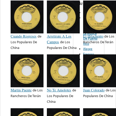
de nota ...
M. F. Records
Fundacion
Para El
Adelanto De
La Musica
Cuando Regreses
de
Arretirate A Los
El Hilachento
de
Los
De Puerto
Los Populares De
Campos
de
Los
Rancheros De Terán
Rico
China
Populares De China
Alegre
Fragoso
Tierrazo
Martin Puente
de
Los
No Te Amolotes
de
Juan Colorado
de
Los
Rancheros De Terán
Los Populares De
Populares De China
China