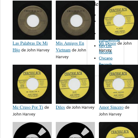
de nota ...
Harvey
Deseo
Records
Norteño
International
Las Palabras De Mi
Mis Amigos En
Mi Deseo
de
John
Key Loc
Hijo
de
John Harvey
Vietnam
de
John
Harvey
Records
Harvey
Chicano
Records
Me Cruso Por Ti
de
Diles
de
John Harvey
Amor Sincero
de
John Harvey
John Harvey