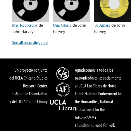
Mis Recuerdos
de
Una Gloria
de
John
Te Amare
de
John
John Harvey
Harvey
Harvey
See all recordings >>
Un proyecto conjunto
Agradecemos a todos los
del UCLA Chicano Studies
patronicadores, especialmente
Research Center,
al UCLA Los Tigres de Norte
el Arhoolie Foundation,
Fund, National Endowment for
y del UCLA Digital Library
the Humanities, National
Endowment for the
Arts, GRAMMY
Foundation, Fund for Folk