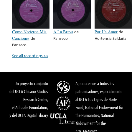
Como Nacieron Mis
A La Brava
de
Por Un Amor
de
Canciones
de
Panseco
Hortensia Saldaña
Panseco
See all recordings >>
Un proyecto conjunto
Agradecemos a todos los
del UCLA Chicano Studies
patronicadores, especialmente
Research Center,
al UCLA Los Tigres de Norte
el Arhoolie Foundation,
Fund, National Endowment for
y del UCLA Digital Library
the Humanities, National
Endowment for the
Arts, GRAMMY