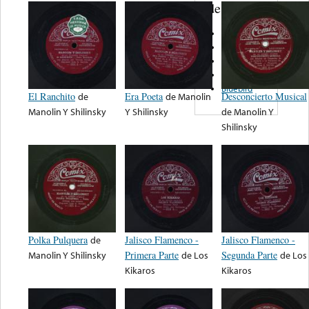
de nota ...
Discos Taxco
Inca Records
AMS
Vocalion
Bluebird
El Ranchito
de
Era Poeta
de
Manolin
Desconcierto Musical
Manolin Y Shilinsky
Y Shilinsky
de
Manolin Y
Shilinsky
Polka Pulquera
de
Jalisco Flamenco -
Jalisco Flamenco -
Manolin Y Shilinsky
Primera Parte
de
Los
Segunda Parte
de
Los
Kikaros
Kikaros