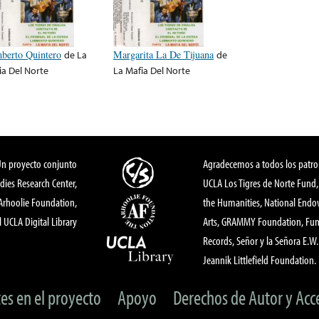
berto Quintero
de
La
Margarita La De Tijuana
de
ia Del Norte
La Mafia Del Norte
Un proyecto conjunto
Agradecemos a todos los patro
dies Research Center,
UCLA Los Tigres de Norte Fund
 Arhoolie Foundation,
the Humanities, National End
l UCLA Digital Library
Arts, GRAMMY Foundation, Fund
Records, Señor y la Señora E.W. 
Jeannik Littlefield Foundation.
tes en el proyecto
Apoyo
Derechos de Autor y Acc