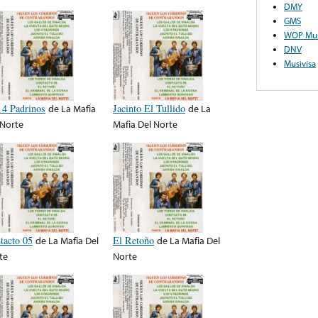
DMY
GMS
WOP Mus
DNV
Musivisa
 4 Padrinos
de
La Mafia
Jacinto El Tullido
de
La
 Norte
Mafia Del Norte
tacto 05
de
La Mafia Del
El Retoño
de
La Mafia Del
te
Norte