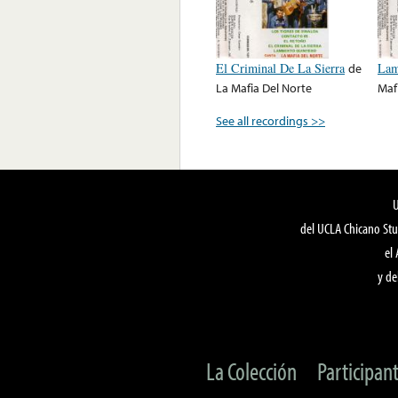
El Criminal De La Sierra
de
Lam
La Mafia Del Norte
Maf
See all recordings >>
del UCLA Chicano Stu
el
y de
La Colección
Participan