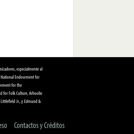
nicadores, especialmente al
, National Endowment for
owment for the
 for Folk Culture, Arhoolie
Littlefield Jr., y Edmund &
eso
Contactos y Créditos