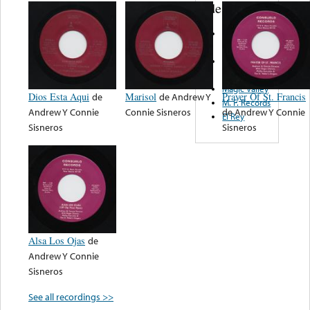
de nota ...
Caudillo
Records
Cometa
Records
Magic Valley
Dios Esta Aqui
de
Marisol
de
Andrew Y
Prayer Of St. Francis
M. F. Records
Andrew Y Connie
Connie Sisneros
de
Andrew Y Connie
El Rey
Sisneros
Sisneros
Alsa Los Ojas
de
Andrew Y Connie
Sisneros
See all recordings >>