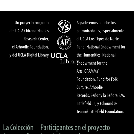
Un proyecto conjunto
Agradecemos a todos los
del UCLA Chicano Studies
patronicadores, especialmente
Research Center,
al UCLA Los Tigres de Norte
el Arhoolie Foundation,
Fund, National Endowment for
y del UCLA Digital Library
the Humanities, National
Endowment for the
Arts, GRAMMY
Foundation, Fund for Folk
Culture, Arhoolie
Records, Señor y la Señora E.W.
Littlefield Jr., y Edmund &
Jeannik Littlefield Foundation.
La Colección
Participantes en el proyecto