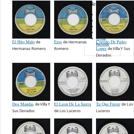
de nota ...
Disco Diana
Yuriko
Del Sur
Hit
Arriba
El Hijo Malo
de
Eres
de
Hermanas
Corrido De Pedro
Records
Hermanas Romero
Romero
Lopez
de
Villa Y Sus
Dorados
Dos Mandas
de
Villa Y
El Leon De La Sierra
Tu Que Fuiste
de
Los
Sus Dorados
de
Los Luceros
Luceros