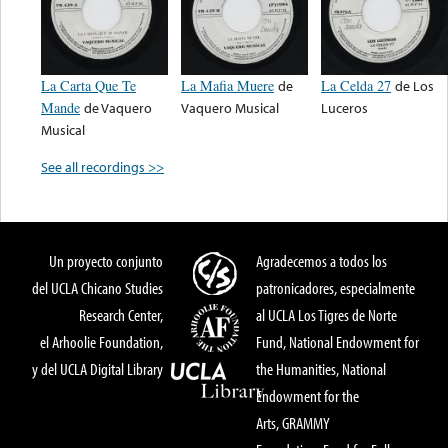
La Carta Que Te
La Mafia Muere
de
La Celda 27
de
Los
Mande
de
Vaquero
Vaquero Musical
Luceros
Musical
See all recordings >>
Un proyecto conjunto
Agradecemos a todos los
del UCLA Chicano Studies
patronicadores, especialmente
Research Center,
al UCLA Los Tigres de Norte
el Arhoolie Foundation,
Fund, National Endowment for
y del UCLA Digital Library
the Humanities, National
Endowment for the
Arts, GRAMMY