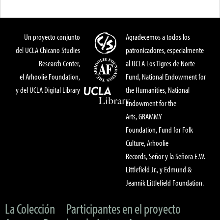
Un proyecto conjunto
Agradecemos a todos los
del UCLA Chicano Studies
patronicadores, especialmente
Research Center,
al UCLA Los Tigres de Norte
el Arhoolie Foundation,
Fund, National Endowment for
y del UCLA Digital Library
the Humanities, National
Endowment for the
Arts, GRAMMY
Foundation, Fund for Folk
Culture, Arhoolie
Records, Señor y la Señora E.W.
Littlefield Jr., y Edmund &
Jeannik Littlefield Foundation.
La Colección
Participantes en el proyecto