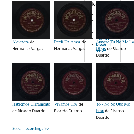
de nota ...
Delmar
Paloma
Records
Rival
Treviños
Alejandra
de
Perdi Un Amor
de
Aunque Tu No Me Lo
Discos Tri-
Hermanas Vargas
Hermanas Vargas
Digas
de
Ricardo
Color
Duardo
Hablemos Claramente
Vivamos Hoy
de
Yo - No Se Que Me
de
Ricardo Duardo
Ricardo Duardo
Pasa
de
Ricardo
Duardo
See all recordings >>