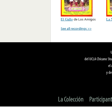
El Gallo
de
Los Amigos
La 
See all recordings >>
del UCLA Chicano Stu
el
y de
La Colección
Participan