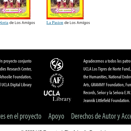
Noria
de
Los Amigos
La Pasion
de
Los Amigos
Un proyecto conjunto
Agradecemos a todos los patro
dies Research Center,
UCLA Los Tigres de Norte Fund
 Arhoolie Foundation,
the Humanities, National End
l UCLA Digital Library
Arts, GRAMMY Foundation, Fund
Records, Señor y la Señora E.W. 
Jeannik Littlefield Foundation.
tes en el proyecto
Apoyo
Derechos de Autor y Acc