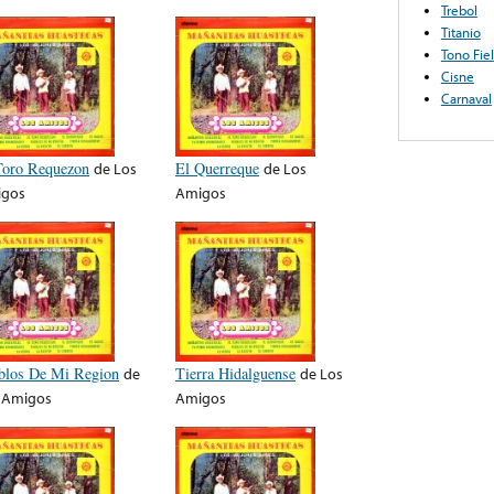
Trebol
Titanio
Tono Fiel
Cisne
Carnaval
Toro Requezon
de
Los
El Querreque
de
Los
gos
Amigos
blos De Mi Region
de
Tierra Hidalguense
de
Los
 Amigos
Amigos