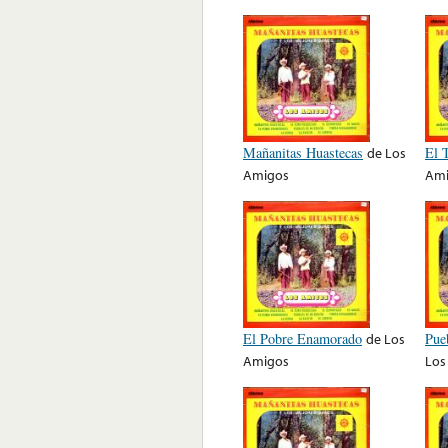
Mañanitas Huastecas
de
Los
El 
Amigos
Ami
El Pobre Enamorado
de
Los
Pue
Amigos
Los