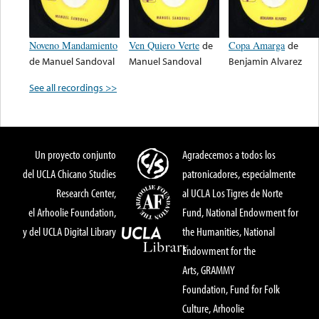
Noveno Mandamiento
Ven Quiero Verte
de
Copa Amarga
de
de
Manuel Sandoval
Manuel Sandoval
Benjamin Alvarez
See all recordings >>
Un proyecto conjunto
Agradecemos a todos los
del UCLA Chicano Studies
patronicadores, especialmente
Research Center,
al UCLA Los Tigres de Norte
el Arhoolie Foundation,
Fund, National Endowment for
y del UCLA Digital Library
the Humanities, National
Endowment for the
Arts, GRAMMY
Foundation, Fund for Folk
Culture, Arhoolie