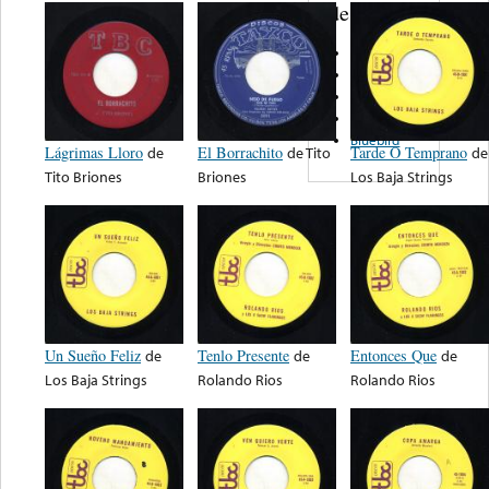
de nota ...
Brunswick
Decca
Universal
Okeh
Bluebird
Lágrimas Lloro
de
El Borrachito
de
Tito
Tarde O Temprano
de
Tito Briones
Briones
Los Baja Strings
Un Sueño Feliz
de
Tenlo Presente
de
Entonces Que
de
Los Baja Strings
Rolando Rios
Rolando Rios