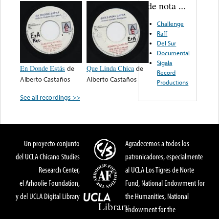
de nota ...
Challenge
Raff
Del Sur
Documental
Sigala
En Donde Estás
de
Que Linda Chica
de
Record
Alberto Castaños
Alberto Castaños
Productions
See all recordings >>
Un proyecto conjunto
Agradecemos a todos los
del UCLA Chicano Studies
patronicadores, especialmente
Research Center,
al UCLA Los Tigres de Norte
el Arhoolie Foundation,
Fund, National Endowment for
y del UCLA Digital Library
the Humanities, National
Endowment for the