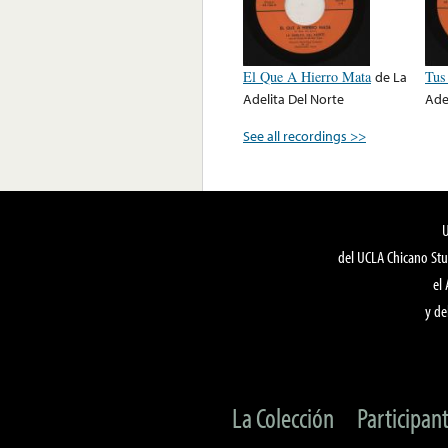
El Que A Hierro Mata
de
La
Tus
Adelita Del Norte
Ade
See all recordings >>
del UCLA Chicano Stu
el
y de
La Colección
Participan