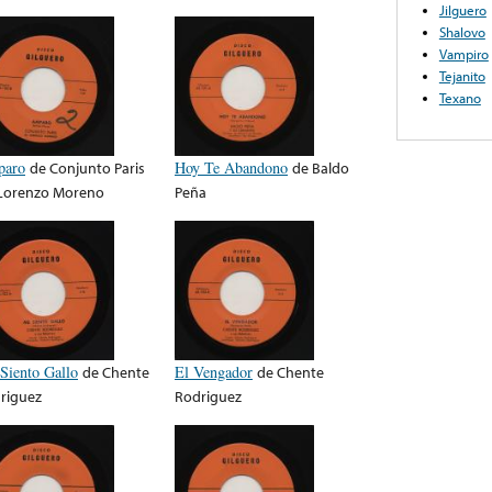
Jilguero
Shalovo
Vampiro
Tejanito
Texano
aro
de
Conjunto Paris
Hoy Te Abandono
de
Baldo
Lorenzo Moreno
Peña
Siento Gallo
de
Chente
El Vengador
de
Chente
riguez
Rodriguez