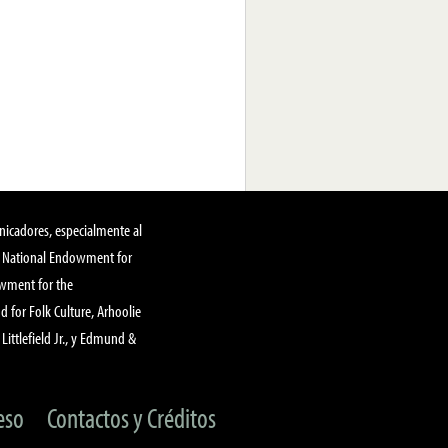
nicadores, especialmente al
, National Endowment for
owment for the
 for Folk Culture, Arhoolie
Littlefield Jr., y Edmund &
eso
Contactos y Créditos