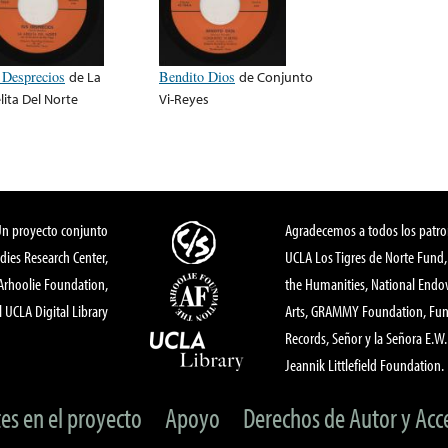
 Desprecios
de
La
Bendito Dios
de
Conjunto
lita Del Norte
Vi-Reyes
Un proyecto conjunto
Agradecemos a todos los patro
dies Research Center,
UCLA Los Tigres de Norte Fund
 Arhoolie Foundation,
the Humanities, National End
l UCLA Digital Library
Arts, GRAMMY Foundation, Fund
Records, Señor y la Señora E.W. 
Jeannik Littlefield Foundation.
tes en el proyecto
Apoyo
Derechos de Autor y Acc