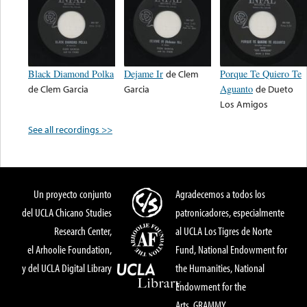
Black Diamond Polka
Dejame Ir
de
Clem
Porque Te Quiero Te
de
Clem Garcia
Garcia
Aguanto
de
Dueto
Los Amigos
See all recordings >>
Un proyecto conjunto
Agradecemos a todos los
del UCLA Chicano Studies
patronicadores, especialmente
Research Center,
al UCLA Los Tigres de Norte
el Arhoolie Foundation,
Fund, National Endowment for
y del UCLA Digital Library
the Humanities, National
Endowment for the
Arts, GRAMMY