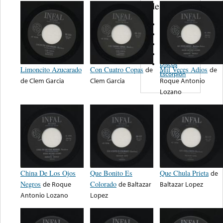
de nota ...
El Toro
Del Bravo
Hurricane
Globe
Discos
Limoncito Azucarado
Con Cuatro Copas
de
Mil Veces Adios
de
Escorpión
de
Clem Garcia
Clem Garcia
Roque Antonio
Lozano
China De Los Ojos
Que Bonito Es
Que Chula Prieta
de
Negros
de
Roque
Colorado
de
Baltazar
Baltazar Lopez
Antonio Lozano
Lopez