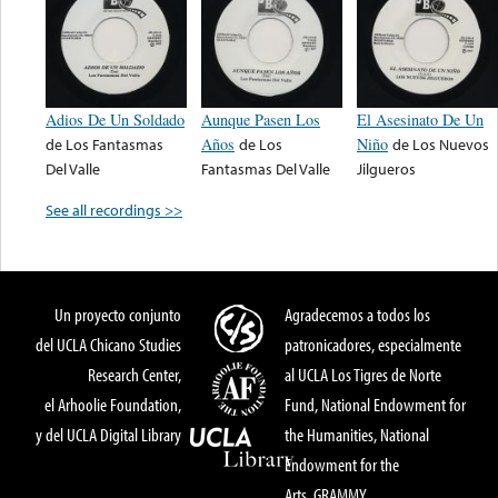
Adios De Un Soldado
Aunque Pasen Los
El Asesinato De Un
de
Los Fantasmas
Años
de
Los
Niño
de
Los Nuevos
Del Valle
Fantasmas Del Valle
Jilgueros
See all recordings >>
Un proyecto conjunto
Agradecemos a todos los
del UCLA Chicano Studies
patronicadores, especialmente
Research Center,
al UCLA Los Tigres de Norte
el Arhoolie Foundation,
Fund, National Endowment for
y del UCLA Digital Library
the Humanities, National
Endowment for the
Arts, GRAMMY