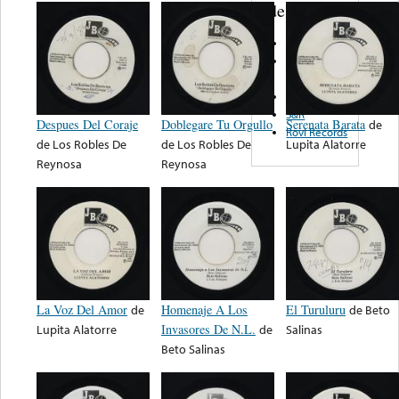
de nota ...
Firmamento
Freddie
Records
Artesonic
S&R
Despues Del Coraje
Doblegare Tu Orgullo
Serenata Barata
de
Rovi Records
de
Los Robles De
de
Los Robles De
Lupita Alatorre
Reynosa
Reynosa
La Voz Del Amor
de
Homenaje A Los
El Turuluru
de
Beto
Lupita Alatorre
Invasores De N.L.
de
Salinas
Beto Salinas