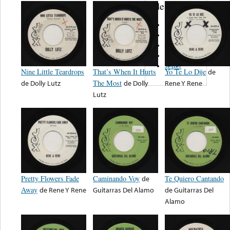
de nota ...
Standard
Certron
Cobra
Clown
Jester
Nine Little Teardrops
That’s When It Hurts
Yo Te Lo Dije
de
de
Dolly Lutz
The Most
de
Dolly
Rene Y Rene
Lutz
Pretty Flowers Fade
Caminando Voy
de
Te Quiero Cantando
Away
de
Rene Y Rene
Guitarras Del Alamo
de
Guitarras Del
Alamo