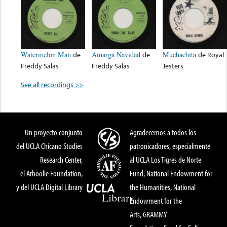
Watermelon Man
de
Amarga Navidad
de
Muchachita
de
Royal
Freddy Salas
Freddy Salas
Jesters
See all recordings >>
Un proyecto conjunto
Agradecemos a todos los
del UCLA Chicano Studies
patronicadores, especialmente
Research Center,
al UCLA Los Tigres de Norte
el Arhoolie Foundation,
Fund, National Endowment for
y del UCLA Digital Library
the Humanities, National
Endowment for the
Arts, GRAMMY