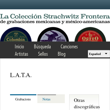
Skip to main content
Inicio
Búsqueda
Canciones
Artistas
Sellos
Blog
Español
L.A.T.A.
Otras
Grabacions
Notas
discográficas