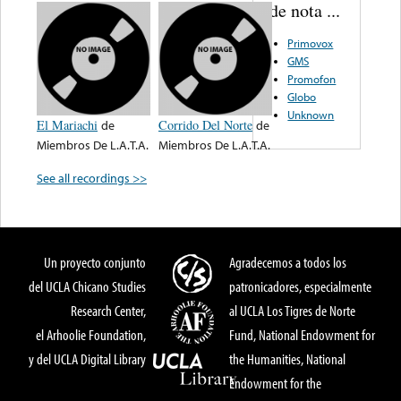
de nota ...
Primovox
GMS
Promofon
Globo
Unknown
El Mariachi
de
Corrido Del Norte
de
Miembros De L.A.T.A.
Miembros De L.A.T.A.
See all recordings >>
Un proyecto conjunto
Agradecemos a todos los
del UCLA Chicano Studies
patronicadores, especialmente
Research Center,
al UCLA Los Tigres de Norte
el Arhoolie Foundation,
Fund, National Endowment for
y del UCLA Digital Library
the Humanities, National
Endowment for the