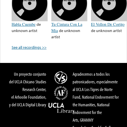
Habla Cuembe
de
Tu Cintura Con La
El Vellon De Cortijo
unknown artist
Mia
de
unknown
de
unknown artist
artist
See all recordings >>
Un proyecto conjunto
Agradecemos a todos los
del UCLA Chicano Studies
patronicadores, especialmente
Research Center,
al UCLA Los Tigres de Norte
el Arhoolie Foundation,
Fund, National Endowment for
y del UCLA Digital Library
the Humanities, National
Endowment for the
Arts, GRAMMY