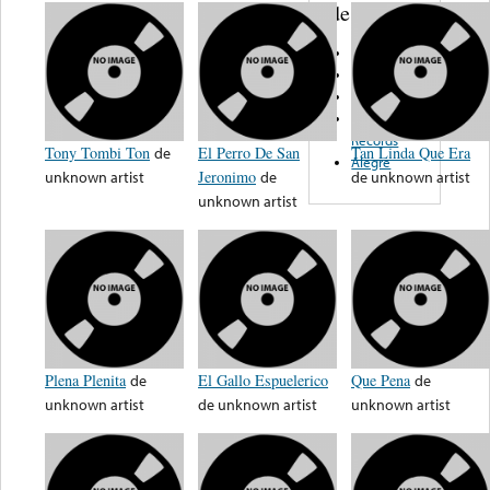
de nota ...
Seeco
Ansonia
Fragoso
Artomax
Records
Tony Tombi Ton
de
El Perro De San
Tan Linda Que Era
Alegre
unknown artist
Jeronimo
de
de
unknown artist
unknown artist
Plena Plenita
de
El Gallo Espuelerico
Que Pena
de
unknown artist
de
unknown artist
unknown artist