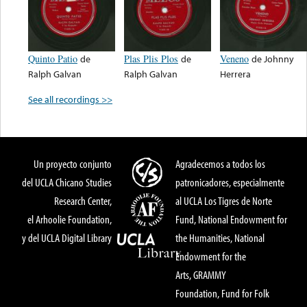
Quinto Patio
de
Plas Plis Plos
de
Veneno
de
Johnny
Ralph Galvan
Ralph Galvan
Herrera
See all recordings >>
Un proyecto conjunto
Agradecemos a todos los
del UCLA Chicano Studies
patronicadores, especialmente
Research Center,
al UCLA Los Tigres de Norte
el Arhoolie Foundation,
Fund, National Endowment for
y del UCLA Digital Library
the Humanities, National
Endowment for the
Arts, GRAMMY
Foundation, Fund for Folk