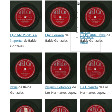
de nota ...
Uniko
El Parche
Records
Panchito
Redova
Que Me Puede Ya-
Oye Corazon
de
La Palallita Polka
de
Del Norte
Importar
de
Balde
Balde Gonzales
Balde Gonzales
(Mex)
Gonzales
Nena
de
Balde
Naguas Colorades
de
La Chiqueta
de
Los
Gonzales
Los Hermanos Lopez
Hermanos Lopez