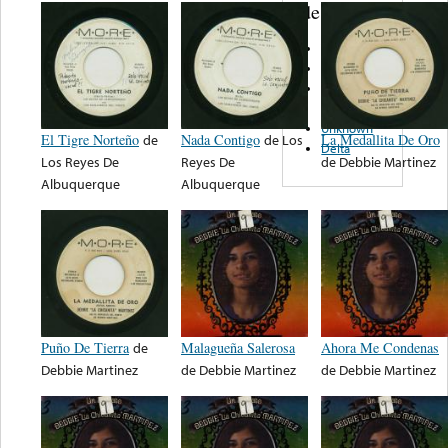
de nota ...
Texacal
Globe
Lobo
Records
Unknown
El Tigre Norteño
de
Nada Contigo
de
Los
La Medallita De Oro
Delta
Los Reyes De
Reyes De
de
Debbie Martinez
Albuquerque
Albuquerque
Puño De Tierra
de
Malagueña Salerosa
Ahora Me Condenas
Debbie Martinez
de
Debbie Martinez
de
Debbie Martinez