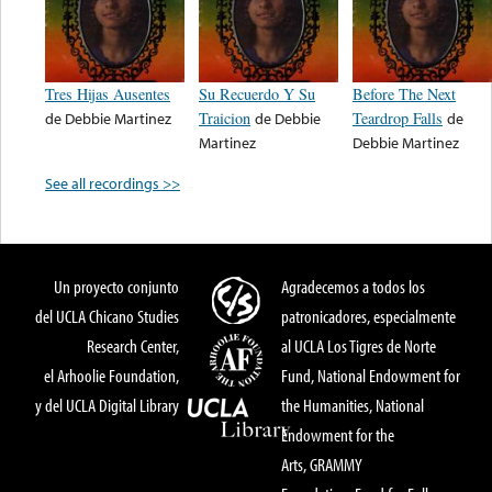
Tres Hijas Ausentes
Su Recuerdo Y Su
Before The Next
de
Debbie Martinez
Traicion
de
Debbie
Teardrop Falls
de
Martinez
Debbie Martinez
See all recordings >>
Un proyecto conjunto
Agradecemos a todos los
del UCLA Chicano Studies
patronicadores, especialmente
Research Center,
al UCLA Los Tigres de Norte
el Arhoolie Foundation,
Fund, National Endowment for
y del UCLA Digital Library
the Humanities, National
Endowment for the
Arts, GRAMMY