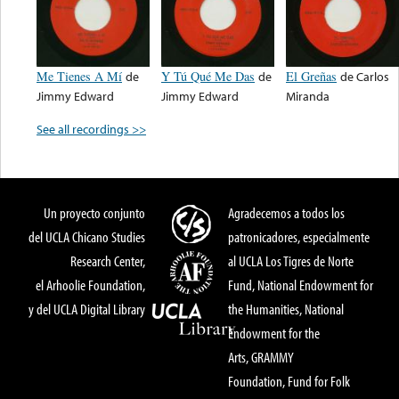
Me Tienes A Mí
de
Y Tú Qué Me Das
de
El Greñas
de
Carlos
Jimmy Edward
Jimmy Edward
Miranda
See all recordings >>
Un proyecto conjunto
Agradecemos a todos los
del UCLA Chicano Studies
patronicadores, especialmente
Research Center,
al UCLA Los Tigres de Norte
el Arhoolie Foundation,
Fund, National Endowment for
y del UCLA Digital Library
the Humanities, National
Endowment for the
Arts, GRAMMY
Foundation, Fund for Folk