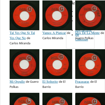
de nota ...
SAS
Dimex
Freddie
Records
Rovi Records
Tal Ves Que Si Tal
Vamos A Platicar
de
Idos De La Mente
de
De
Ves Que No
de
Carlos Miranda
Guero Polkas
Coleccion
Carlos Miranda
Mi Orgullo
de
Guero
El Solterito
de
El
Fracasaras
de
El
Polkas
Barrio
Barrio