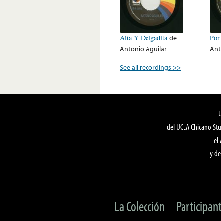
Alta Y Delgadita
de
Por
Antonio Aguilar
Ant
See all recordings >>
del UCLA Chicano Stu
el
y de
La Colección
Participan