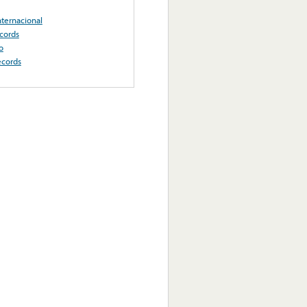
nternacional
cords
o
ecords