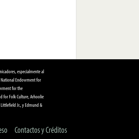
nicadores, especialmente al
, National Endowment for
owment for the
 for Folk Culture, Arhoolie
Littlefield Jr., y Edmund &
eso
Contactos y Créditos