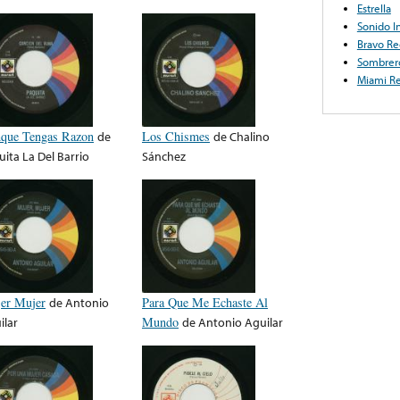
Estrella
Sonido I
Bravo Re
Sombrer
Miami R
que Tengas Razon
de
Los Chismes
de
Chalino
uita La Del Barrio
Sánchez
er Mujer
de
Antonio
Para Que Me Echaste Al
ilar
Mundo
de
Antonio Aguilar