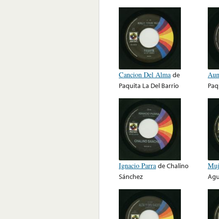
Cancion Del Alma
de
Aun
Paquita La Del Barrio
Paq
Ignacio Parra
de
Chalino
Muj
Sánchez
Agu