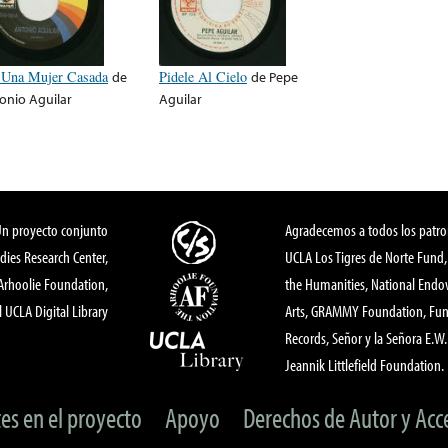
 Una Mujer Casada
de
Pidele Al Cielo
de
Pepe
onio Aguilar
Aguilar
Un proyecto conjunto
Agradecemos a todos los patro
dies Research Center,
UCLA Los Tigres de Norte Fund
 Arhoolie Foundation,
the Humanities, National End
l UCLA Digital Library
Arts, GRAMMY Foundation, Fund
Records, Señor y la Señora E.W. 
Jeannik Littlefield Foundation.
tes en el proyecto
Apoyo
Derechos de Autor y Acc