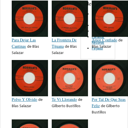
de nota ...
Garu
Records
Marsol
Del Rio - SA
Canasta
Para Dejar Las
La Frontera De
Amor Confiado
de
Records
Cantinas
de
Blas
Tijuana
de
Blas
Blas Salazar
Pegaso
Salazar
Salazar
Polvo Y Olvido
de
Te Vi Llorando
de
Por Tal De Que Seas
Blas Salazar
Gilberto Bustillos
Feliz
de
Gilberto
Bustillos