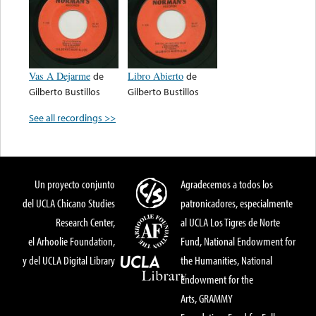
Vas A Dejarme
de
Libro Abierto
de
Gilberto Bustillos
Gilberto Bustillos
See all recordings >>
Un proyecto conjunto
Agradecemos a todos los
del UCLA Chicano Studies
patronicadores, especialmente
Research Center,
al UCLA Los Tigres de Norte
el Arhoolie Foundation,
Fund, National Endowment for
y del UCLA Digital Library
the Humanities, National
Endowment for the
Arts, GRAMMY