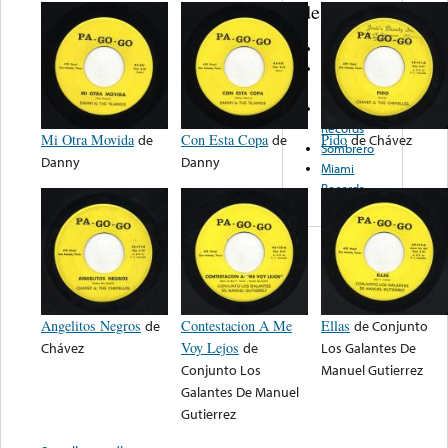
de nota ...
Estrella
Sonido
Internacional
Bravo
Records
Mi Otra Movida
de
Con Esta Copa
de
Pido
de
Chávez
Sombrero
Danny
Danny
Miami
Records
Angelitos Negros
de
Contestacion A Me
Ellas
de
Conjunto
Chávez
Voy Lejos
de
Los Galantes De
Conjunto Los
Manuel Gutierrez
Galantes De Manuel
Gutierrez