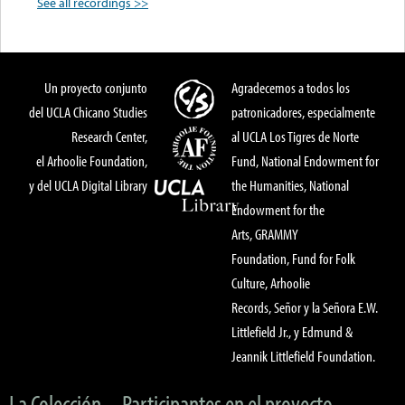
See all recordings >>
Un proyecto conjunto
Agradecemos a todos los
del UCLA Chicano Studies
patronicadores, especialmente
Research Center,
al UCLA Los Tigres de Norte
el Arhoolie Foundation,
Fund, National Endowment for
y del UCLA Digital Library
the Humanities, National
Endowment for the
Arts, GRAMMY
Foundation, Fund for Folk
Culture, Arhoolie
Records, Señor y la Señora E.W.
Littlefield Jr., y Edmund &
Jeannik Littlefield Foundation.
La Colección
Participantes en el proyecto