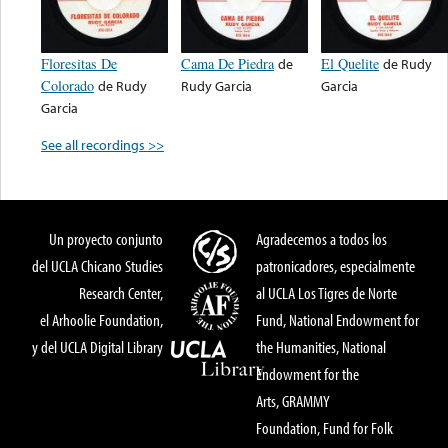
Floresitas De
Cama De Piedra
de
El Quelite
de
Rudy
Colorado
de
Rudy
Rudy Garcia
Garcia
Garcia
See all recordings >>
Un proyecto conjunto
Agradecemos a todos los
del UCLA Chicano Studies
patronicadores, especialmente
Research Center,
al UCLA Los Tigres de Norte
el Arhoolie Foundation,
Fund, National Endowment for
y del UCLA Digital Library
the Humanities, National
Endowment for the
Arts, GRAMMY
Foundation, Fund for Folk