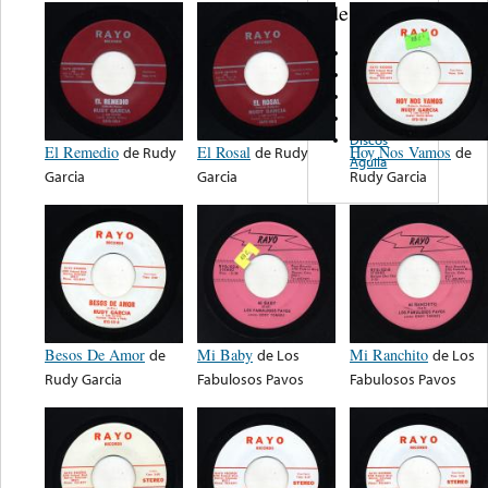
de nota ...
Ramex
El Toro
Relampago
Polydor
Discos
El Remedio
de
Rudy
El Rosal
de
Rudy
Hoy Nos Vamos
de
Aguila
Garcia
Garcia
Rudy Garcia
Besos De Amor
de
Mi Baby
de
Los
Mi Ranchito
de
Los
Rudy Garcia
Fabulosos Pavos
Fabulosos Pavos