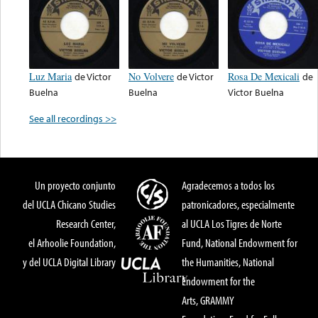
Luz Maria
de
Victor
No Volvere
de
Victor
Rosa De Mexicali
de
Buelna
Buelna
Victor Buelna
See all recordings >>
Un proyecto conjunto
Agradecemos a todos los
del UCLA Chicano Studies
patronicadores, especialmente
Research Center,
al UCLA Los Tigres de Norte
el Arhoolie Foundation,
Fund, National Endowment for
y del UCLA Digital Library
the Humanities, National
Endowment for the
Arts, GRAMMY