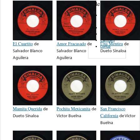
de nota ...
Mammoth
Records
Colony
Discos TiCa
Camden
El Cuartito
de
Amor Fracasado
de
Una Mentira
de
Loriuz
Salvador Blanco
Salvador Blanco
Dueto Sinaloa
Aguilera
Aguilera
Mamita Querida
de
Pochita Mexicanita
de
San Francisco
Dueto Sinaloa
Victor Buelna
California
de
Victor
Buelna