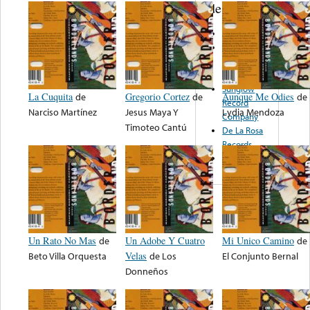
de nota ...
Zenda
Buena
Suerte
Records
Sunglow
La Cuquita
de
Gregorio Cortez
de
Aunque Me Odies
de
Record
Narciso Martínez
Jesus Maya Y
Lydia Mendoza
Company
Timoteo Cantú
De La Rosa
Records
Infal Records
Un Rato No Mas
de
Un Adobe Y Cuatro
Mi Unico Camino
de
Beto Villa Orquesta
Velas
de
Los
El Conjunto Bernal
Donneños