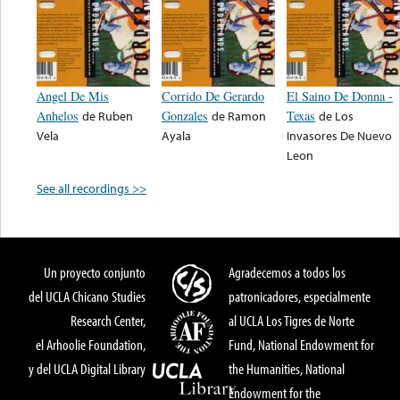
Angel De Mis
Corrido De Gerardo
El Saino De Donna -
Anhelos
de
Ruben
Gonzales
de
Ramon
Texas
de
Los
Vela
Ayala
Invasores De Nuevo
Leon
See all recordings >>
Un proyecto conjunto
Agradecemos a todos los
del UCLA Chicano Studies
patronicadores, especialmente
Research Center,
al UCLA Los Tigres de Norte
el Arhoolie Foundation,
Fund, National Endowment for
y del UCLA Digital Library
the Humanities, National
Endowment for the