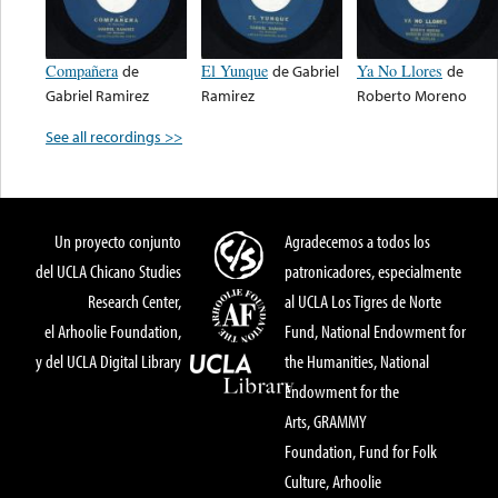
Compañera
de
El Yunque
de
Gabriel
Ya No Llores
de
Gabriel Ramirez
Ramirez
Roberto Moreno
See all recordings >>
Un proyecto conjunto
Agradecemos a todos los
del UCLA Chicano Studies
patronicadores, especialmente
Research Center,
al UCLA Los Tigres de Norte
el Arhoolie Foundation,
Fund, National Endowment for
y del UCLA Digital Library
the Humanities, National
Endowment for the
Arts, GRAMMY
Foundation, Fund for Folk
Culture, Arhoolie