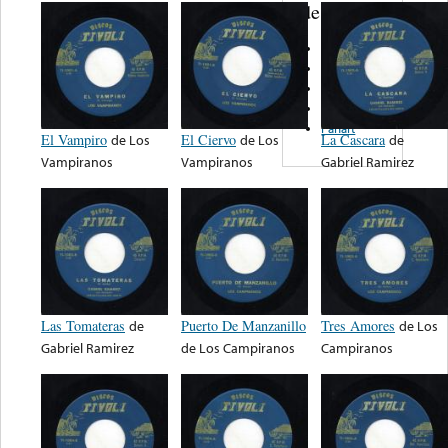
de nota ...
Modiner
Fiesta
Cavalier
Arco
Panart
El Vampiro
de
Los
El Ciervo
de
Los
La Cascara
de
Vampiranos
Vampiranos
Gabriel Ramirez
Las Tomateras
de
Puerto De Manzanillo
Tres Amores
de
Los
Gabriel Ramirez
de
Los Campiranos
Campiranos