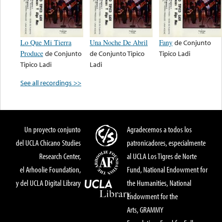
Lo Que Mi Tierra
Una Noche De Abril
Fany
de
Conjunto
Produce
de
Conjunto
de
Conjunto Tipico
Tipico Ladi
Tipico Ladi
Ladi
See all recordings >>
Un proyecto conjunto
Agradecemos a todos los
del UCLA Chicano Studies
patronicadores, especialmente
Research Center,
al UCLA Los Tigres de Norte
el Arhoolie Foundation,
Fund, National Endowment for
y del UCLA Digital Library
the Humanities, National
Endowment for the
Arts, GRAMMY