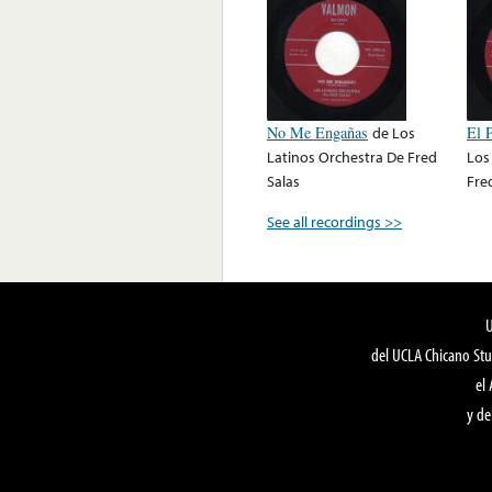
No Me Engañas
de
Los
El 
Latinos Orchestra De Fred
Los
Salas
Fre
See all recordings >>
del UCLA Chicano Stu
el
y de