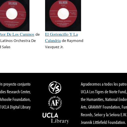
Peor De Los Caminos
de
El Gorioncillo Y La
 Latinos Orchestra De
Calandria
de
Raymond
d Salas
Vasquez Jr.
Un proyecto conjunto
Agradecemos a todos los patro
dies Research Center,
UCLA Los Tigres de Norte Fund
 Arhoolie Foundation,
the Humanities, National End
l UCLA Digital Library
Arts, GRAMMY Foundation, Fund
Records, Señor y la Señora E.W. 
Jeannik Littlefield Foundation.