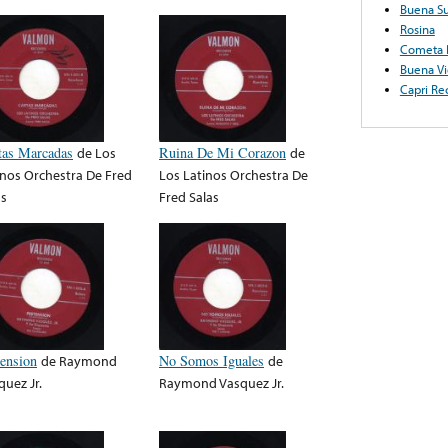
Buena Su
Rosina
Cometa 
Buena Vi
Capri Re
tas Marcadas
de
Los
Ruina De Mi Corazon
de
inos Orchestra De Fred
Los Latinos Orchestra De
as
Fred Salas
tension
de
Raymond
No Somos Iguales
de
quez Jr.
Raymond Vasquez Jr.