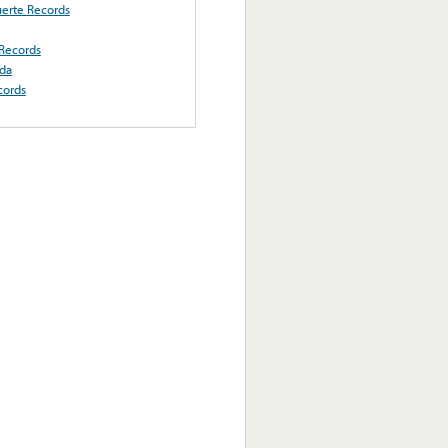
erte Records
Records
da
cords