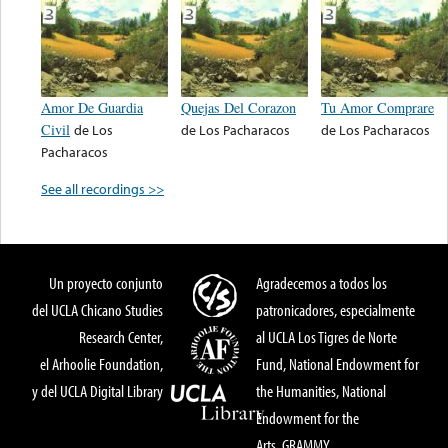
Amor De Guardia
Quejas Del Corazon
Tu Amor Comprare
Civil
de
Los
de
Los Pacharacos
de
Los Pacharacos
Pacharacos
See all recordings >>
Un proyecto conjunto
Agradecemos a todos los
del UCLA Chicano Studies
patronicadores, especialmente
Research Center,
al UCLA Los Tigres de Norte
el Arhoolie Foundation,
Fund, National Endowment for
y del UCLA Digital Library
the Humanities, National
Endowment for the
Arts, GRAMMY