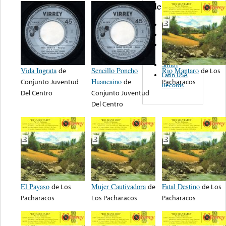
de nota ...
Chasqui
Sono Radio
Discos Del
Puerto
Smith
Vida Ingrata
de
Sencillo Poncho
Rio Mantaro
de
Los
Latin USA
Conjunto Juventud
Huancaino
de
Pacharacos
Records
Del Centro
Conjunto Juventud
Del Centro
El Payaso
de
Los
Mujer Cautivadora
de
Fatal Destino
de
Los
Pacharacos
Los Pacharacos
Pacharacos