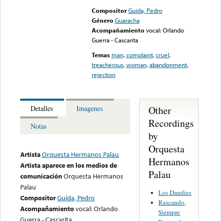
Compositor
Guida, Pedro
Género
Guaracha
Acompañamiento
vocal: Orlando
Guerra - Cascarita
Temas
man
,
complaint
,
cruel
,
treacherous
,
woman
,
abandonment
,
rejection
Other
Detalles
Imagenes
Recordings
Notas
by
Orquesta
Artista
Orquesta Hermanos Palau
Hermanos
Artista aparece en los medios de
Palau
comunicación
Orquesta Hermanos
Palau
Los Dandies
Compositor
Guida, Pedro
Rascando,
Acompañamiento
vocal: Orlando
Siempre
Guerra - Cascarita