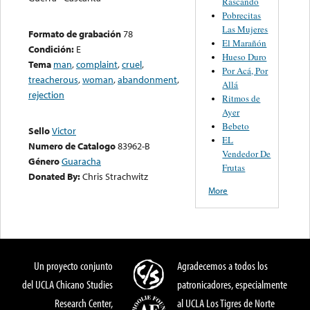
Rascando
Pobrecitas
Las Mujeres
Formato de grabación
78
El Marañón
Condición:
E
Hueso Duro
Tema
man
,
complaint
,
cruel
,
Por Acá, Por
treacherous
,
woman
,
abandonment
,
Allá
rejection
Ritmos de
Ayer
Bebeto
Sello
Victor
EL
Numero de Catalogo
83962-B
Vendedor De
Género
Guaracha
Frutas
Donated By:
Chris Strachwitz
More
Un proyecto conjunto
Agradecemos a todos los
del UCLA Chicano Studies
patronicadores, especialmente
Research Center,
al UCLA Los Tigres de Norte