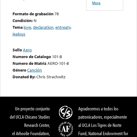
More
Formato de grabación
78
Condición:
N
Tema
love
,
declaration
,
entreaty
,
jealous
Sello
Aero
Numero de Catalogo
101-B
Numero de Matriz
AERO-101-B
Género
Canción
Donated By:
Chris Strachwitz
Un proyecto conjunto
Agradecemos a todos los
del UCLA Chicano Studies
patronicadores, especialmente
Research Center,
al UCLA Los Tigres de Norte
el Arhoolie Foundation,
Fund, National Endowment for