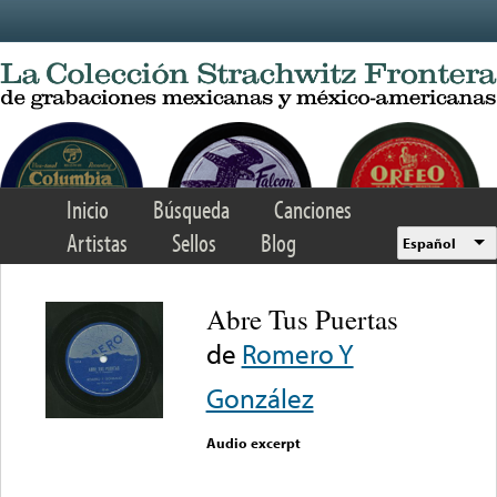
Skip to main content
Inicio
Búsqueda
Canciones
Artistas
Sellos
Blog
Español
Abre Tus Puertas
de
Romero Y
González
Audio excerpt
Error loading media: File
could not be played