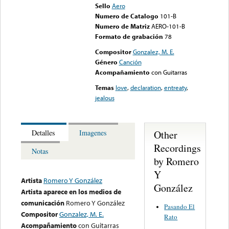
Sello
Aero
Numero de Catalogo
101-B
Numero de Matriz
AERO-101-B
Formato de grabación
78
Compositor
Gonzalez, M. E.
Género
Canción
Acompañamiento
con Guitarras
Temas
love
,
declaration
,
entreaty
,
jealous
Other
Detalles
Imagenes
Recordings
Notas
by Romero
Y
Artista
Romero Y González
González
Artista aparece en los medios de
comunicación
Romero Y González
Pasando El
Compositor
Gonzalez, M. E.
Rato
Acompañamiento
con Guitarras