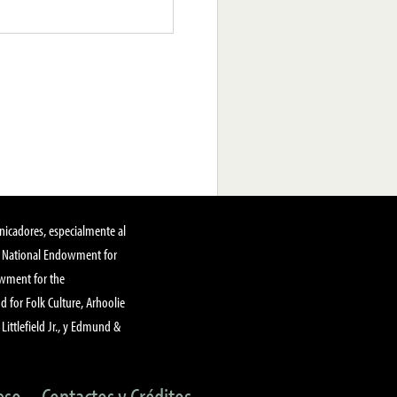
nicadores, especialmente al
, National Endowment for
owment for the
 for Folk Culture, Arhoolie
Littlefield Jr., y Edmund &
eso
Contactos y Créditos