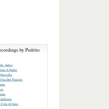
ecordings by Pedrito
z
do, Adios
iere A Nadie
 Guayaba
Cha Del Transito
arra
eza
rita
alabazas
a Cola Al Gato