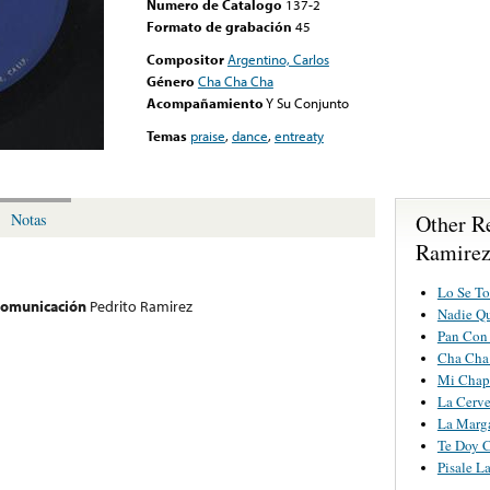
Numero de Catalogo
137-2
Formato de grabación
45
Compositor
Argentino, Carlos
Género
Cha Cha Cha
Acompañamiento
Y Su Conjunto
Temas
praise
,
dance
,
entreaty
Other R
Notas
Ramire
Lo Se To
 comunicación
Pedrito Ramirez
Nadie Qu
Pan Con
Cha Cha 
Mi Chap
La Cerv
La Marga
Te Doy C
Pisale L