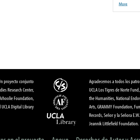
More
Un proyecto conjunto
Agradecemos a todos los patro
dies Research Center,
UCLA Los Tigres de Norte Fund
 Arhoolie Foundation,
the Humanities, National End
l UCLA Digital Library
Arts, GRAMMY Foundation, Fund
Records, Señor y la Señora E.W. 
Jeannik Littlefield Foundation.
tes en el proyecto
Apoyo
Derechos de Autor y Acc