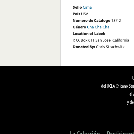
Sello
Cima
País
USA
Numero de Catalogo
137-2
Género
Cha Cha Cha
Location of Label:
P. O. Box 611 San Jose, California
Donated By:
Chris Strachwitz
del UCLA Chicano Stu
el
y de
La Colección
Participan