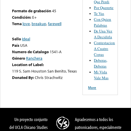
Que Perdi
Por Quererte
Formato de grabación
45
Te Vas
Condición:
E+
Con Quien
Tema
love
,
breakup
,
farewell
Palabras
De Una Vez
A Decidirla
Sello
Ideal
Contestacion
País
USA
A Cuatro
Numero de Catalogo
1541-A
Copas
Género
Ranchera
Deberas,
Location of Label:
Deberas
119 S. Sam Houston San Benito, Texas
Mi Vida
Donated By:
Chris Strachwitz
Vale Mas
More
Un proyecto conjunto
Agradecemos a todos los
del UCLA Chicano Studies
patronicadores, especialmente