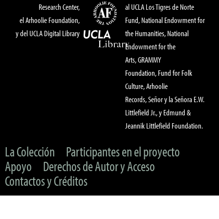
Research Center,
al UCLA Los Tigres de Norte
el Arhoolie Foundation,
Fund, National Endowment for
y del UCLA Digital Library
the Humanities, National
Endowment for the
Arts, GRAMMY
Foundation, Fund for Folk
Culture, Arhoolie
Records, Señor y la Señora E.W.
Littlefield Jr., y Edmund &
Jeannik Littlefield Foundation.
La Colección
Participantes en el proyecto
Apoyo
Derechos de Autor y Acceso
Contactos y Créditos
© 2022 UC Regents & The Arhoolie Foundation