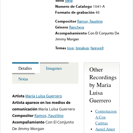
Sello
Ideal
Numero de Catalogo
1541-A
Formato de grabación
45
Compositor
Ramos, Faustino
Género
Ranchera
Acompañamiento
Con El Conjunto De
Jimmy Morgan
Temas
love
,
breakup
,
farewell
Other
Detalles
Imagenes
Recordings
Notas
by Maria
Luisa
Artista
Maria Luisa Guerrero
Guerrero
Artista aparece en los medios de
comunicación
Maria Luisa Guerrero
Contestacion
Compositor
Ramos, Faustino
A Con
Acompañamiento
Con El Conjunto
Cartitas
De Jimmy Morgan
Aquel Amor