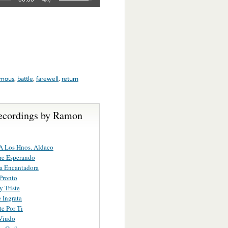
amous
,
battle
,
farewell
,
return
ecordings by Ramon
A Los Hnos. Aldaco
re Esperando
a Encantadora
Pronto
 Triste
 Ingrata
e Por Ti
Viudo