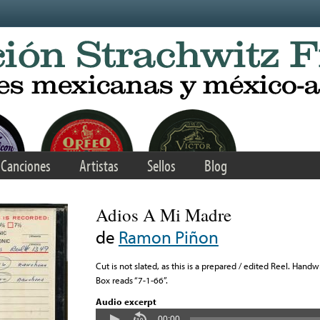
Canciones
Artistas
Sellos
Blog
Adios A Mi Madre
de
Ramon Piñon
Cut is not slated, as this is a prepared / edited Reel. Hand
Box reads “7-1-66”.
Audio excerpt
00:00