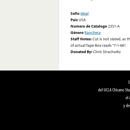
Sello
Ideal
País
USA
Numero de Catalogo
2351-A
Género
Ranchera
Staff Notes:
Cut is not slated, as 
of actual Tape Box reads “7-1-66”.
Donated By:
Chris Strachwitz
del UCLA Chicano Stu
el
y de