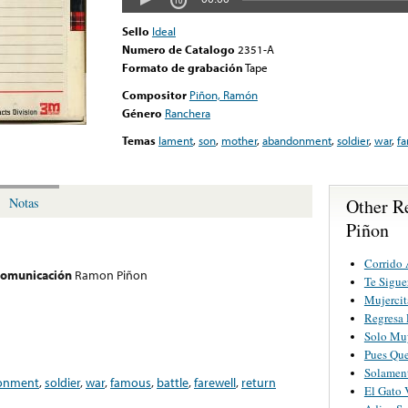
Sello
Ideal
Numero de Catalogo
2351-A
Formato de grabación
Tape
Compositor
Piñon, Ramón
Género
Ranchera
Temas
lament
,
son
,
mother
,
abandonment
,
soldier
,
war
,
f
Other R
Notas
Piñon
Corrido 
 comunicación
Ramon Piñon
Te Sigue
Mujercit
Regresa 
Solo Muy
Pues Que
Solament
onment
,
soldier
,
war
,
famous
,
battle
,
farewell
,
return
El Gato 