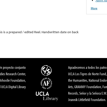
Adios S
More
this is a prepared / edited Reel. Handwritten date on back
Un proyecto conjunto
Agradecemos a todos los patro
dies Research Center,
UCLA Los Tigres de Norte Fund
 Arhoolie Foundation,
the Humanities, National End
l UCLA Digital Library
Arts, GRAMMY Foundation, Fund
Records, Señor y la Señora E.W. 
Jeannik Littlefield Foundation.